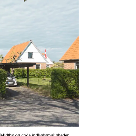
s Midtby og gode indkøbsmuligheder.