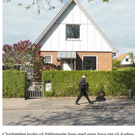
Charlottehøj byder på fritliggende huse med egen have tæt på Aarhu