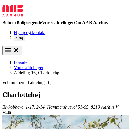
Beboer
Boligsøgende
Vores afdelinger
Om AAB Aarhus
Hjælp og kontakt
Søg
Forside
Vores afdelinger
Afdeling 16, Charlottehøj
Velkommen til afdeling 16,
Charlottehøj
Blykobbevej 1-17, 2-14, Hammershusvej 51-65, 8210 Aarhus V
Villa