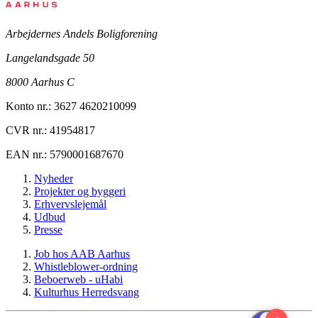
Arbejdernes Andels Boligforening
Langelandsgade 50
8000 Aarhus C
Konto nr.: 3627 4620210099
CVR nr.: 41954817
EAN nr.: 5790001687670
Nyheder
Projekter og byggeri
Erhvervslejemål
Udbud
Presse
Job hos AAB Aarhus
Whistleblower-ordning
Beboerweb - uHabi
Kulturhus Herredsvang