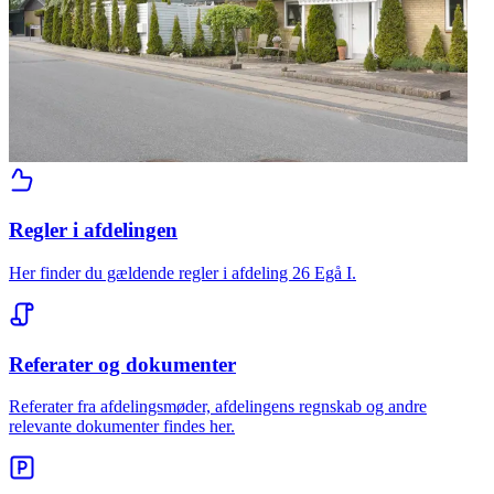
Regler i afdelingen
Her finder du gældende regler i afdeling 26 Egå I.
Referater og dokumenter
Referater fra afdelingsmøder, afdelingens regnskab og andre
relevante dokumenter findes her.