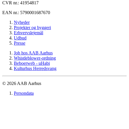
CVR nr.: 41954817
EAN nr.: 5790001687670
Nyheder
Projekter og byggeri
Erhvervslejemål
Udbud
Presse
Job hos AAB Aarhus
Whistleblower-ordning
Beboerweb - uHabi
Kulturhus Herredsvang
© 2026 AAB Aarhus
Persondata