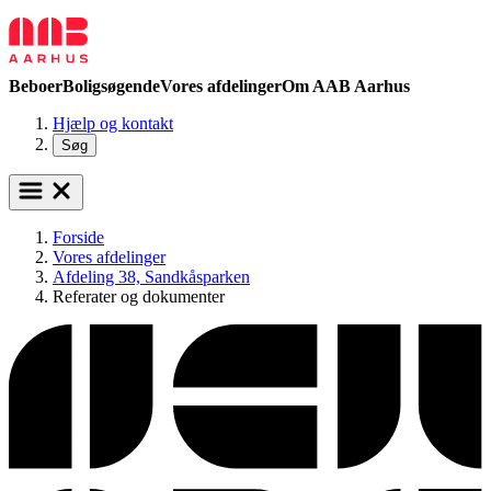
Beboer
Boligsøgende
Vores afdelinger
Om AAB Aarhus
Hjælp og kontakt
Søg
Forside
Vores afdelinger
Afdeling 38, Sandkåsparken
Referater og dokumenter