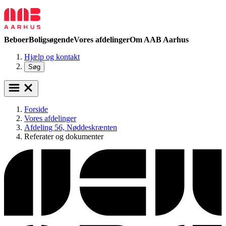
Beboer
Boligsøgende
Vores afdelinger
Om AAB Aarhus
Hjælp og kontakt
Søg
Forside
Vores afdelinger
Afdeling 56, Nøddeskrænten
Referater og dokumenter