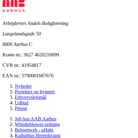
Arbejdernes Andels Boligforening
Langelandsgade 50
8000 Aarhus C
Konto nr.: 3627 4620210099
CVR nr.: 41954817
EAN nr.: 5790001687670
Nyheder
Projekter og byggeri
Erhvervslejemål
Udbud
Presse
Job hos AAB Aarhus
Whistleblower-ordning
Beboerweb - uHabi
Kulturhus Herredsvang